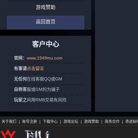
游戏赞助
返回首页
客户中心
官网：
www.1949mu.com
有事请
点击留言
无任何
在线客服QQ或GM
自称客
服或GM的为骗子
玩家之
间用RMB交易有风险
关于我们
|
账号注册
|
下载中心
|
游戏论坛
|
游戏赞助
|
商务合作
|
奇迹贴